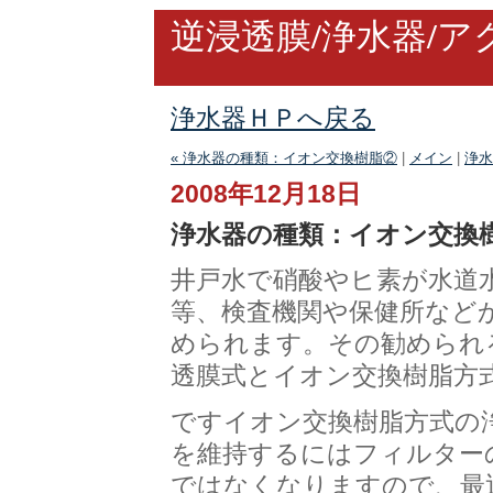
逆浸透膜/浄水器/
浄水器ＨＰへ戻る
« 浄水器の種類：イオン交換樹脂②
|
メイン
|
浄水
2008年12月18日
浄水器の種類：イオン交換
井戸水で硝酸やヒ素が水道
等、検査機関や保健所など
められます。その勧められ
透膜式とイオン交換樹脂方
ですイオン交換樹脂方式の
を維持するにはフィルター
ではなくなりますので、最