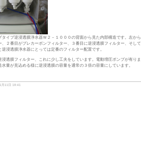
タイプ逆浸透膜浄水器Ｗ２－１０００の背面から見た内部構造です。左から
ー、２番目がプレカーボンフィルター、３番目に逆浸透膜フィルター、そして
と逆浸透膜浄水器にとっては定番のフィルター配置です。
浸透膜フィルター、これに少し工夫をしています。電動増圧ポンプが有りま
造水量が見込める様に逆浸透膜の容量を通常の３倍の容量にしています。
1月11日 18:41