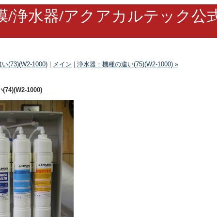
膜/浄水器/アクアカルテック公
73)(W2-1000)
|
メイン
|
浄水器：機種の違い(75)(W2-1000) »
)(W2-1000)