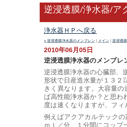
逆浸透膜/浄水器/
浄水器ＨＰへ戻る
« 逆浸透膜浄水器のメンブレン
|
メイン
|
逆浸透膜
2010年06月05日
逆浸透膜浄水器のメンブレ
逆浸透膜浄水器の心臓部、
形状で日産造水量が１３２
きく異なります。大容量の
ば高性能浄水器か？と思わ
度は速くなりますが、フィ
例えばアクアカルテックの
ｍｌ／分、１分間にコップ